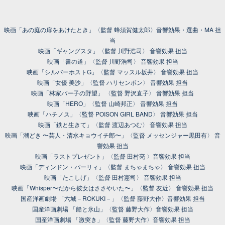
映画「あの庭の扉をあけたとき」〈監督 蜂須賀健太郎〉音響効果・選曲・MA 担
当
映画「ギャングスタ」〈監督 川野浩司〉 音響効果 担当
映画「書の道」〈監督 川野浩司〉 音響効果 担当
映画「シルバーホストG」〈監督 マッスル坂井〉 音響効果 担当
映画「女優 美沙」〈監督 ハリセンボン〉 音響効果 担当
映画「林家パー子の野望」 〈監督 野沢直子〉 音響効果 担当
映画「HERO」〈監督 山崎邦正〉 音響効果 担当
映画「ハチノス」〈監督 POISON GIRL BAND〉 音響効果 担当
映画「鉄と生きて」〈監督 渡辺あつむ〉 音響効果 担当
映画「潮どき 〜芸人・清水キョウイチ郎〜」〈監督 メッセンジャー黒田有〉 音
響効果 担当
映画「ラストプレゼント」〈監督 田村亮 〉音響効果 担当
映画「ディンドン・パーリィ」〈監督 まちゃまちゃ〉 音響効果 担当
映画「たこしげ」〈監督 田村憲司〉 音響効果 担当
映画「Whisper〜だから彼女はささやいた〜」〈監督 友近〉 音響効果 担当
国産洋画劇場 「六城－ROKUKI－」〈監督 藤野大作〉音響効果 担当
国産洋画劇場 「船と氷山」〈監督 藤野大作〉音響効果 担当
国産洋画劇場 「激突き」〈監督 藤野大作〉音響効果 担当