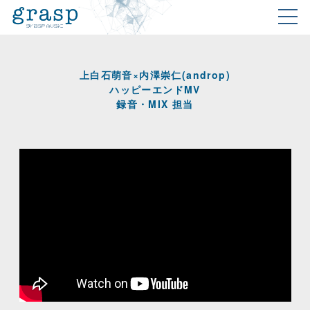
上白石萌音×内澤崇仁(androp)
ハッピーエンドMV
録音・MIX 担当