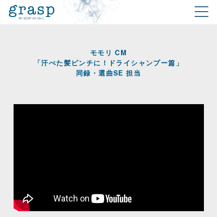
モモリ CM
「汗ぺた髪ピンチに！ドライシャンプー篇」
同録・選曲SE 担当